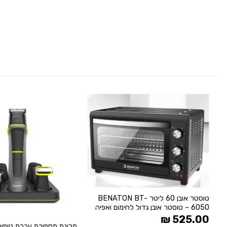
הוסף
ל
WISHLIST
+
טוסטר אובן 60 ליטר BENATON BT-
6050 – טוסטר אובן גדול לחימום ואפיה
₪
525.00
מכונת תספורת ערכת טיפו