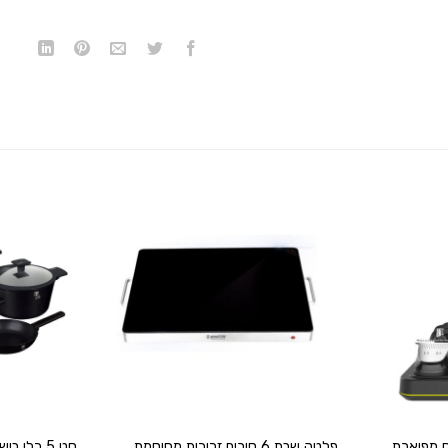
הוסף
הוסף
ל
ל
WISHLIST
WISHLIST
+
+
ח מפוארת
פלטה שבת 6 סירים זכוכית מחוסמת