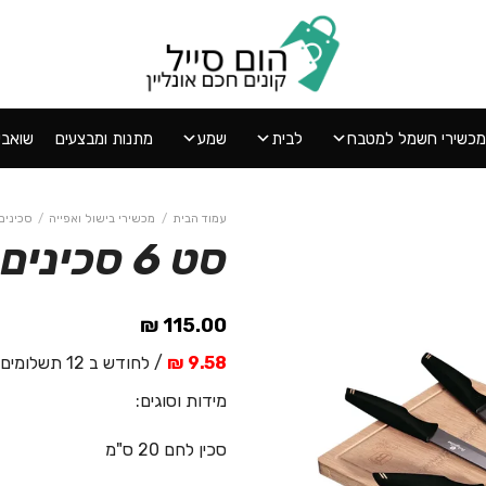
מכשירי חשמל למטבח
לבית
שמע
מתנות ומבצעים
שואבי אב
עמוד הבית
/
מכשירי בישול ואפייה
/
סכינים
סט 6 סכינים + קרש חיתוך BH/2708
הוסף
₪
115.00
ל
WISHLIST
9.58 ₪
/ לחודש ב 12 תשלומים
מידות וסוגים:
סכין לחם 20 ס"מ