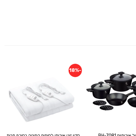
-18%
הוסף
הוסף
ל
ל
WISHLIST
WISHLIST
+
+
סט 5 כלי בישול איכותיים BH-7081
סדין זוגי איכותי לחימום המיטה בחורף מבית