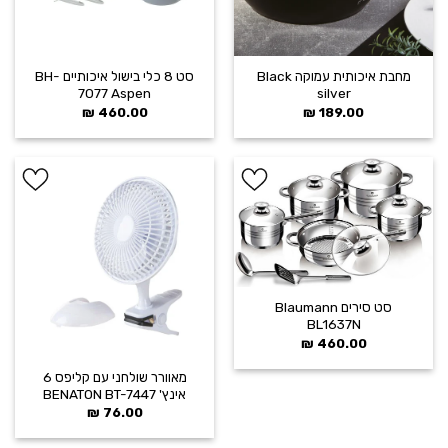
מחבת איכותית עמוקה Black
סט 8 כלי בישול איכותיים BH-
7077 Aspen
silver
₪
460.00
₪
189.00
הוסף ל
הוסף ל
WISHLIST
WISHLIST
סט סירים Blaumann
BL1637N
₪
460.00
מאוורר שולחני עם קליפס 6
אינץ' BENATON BT-7447
₪
76.00