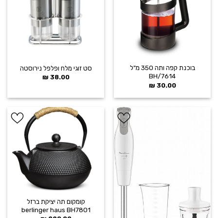
הוסף ל
הוסף ל
WISHLIST
WISHLIST
בוכנת קפה ותה 350 מ"ל
סט זוגי מלח ופלפל נירוסטה
BH/7614
₪
38.00
₪
30.00
הוסף ל
הוסף ל
WISHLIST
WISHLIST
קומקום תה יציקת ברזל
berlinger haus BH7801