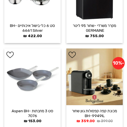
מקרר משרדי -שחור ‏95 ליטר
סט 6 כלי בישול איכותיים BH-
GERMAINE ‏
6661 Silver
₪
422.00
₪
755.00
-10%
הוסף ל
הוסף ל
WISHLIST
WISHLIST
מכונת קפה קפסולות גוון שחור
סט 3 מחבתות Aspen BH-
7076
BH-9949IL
המחיר
המחיר
₪
153.00
₪
359.00
₪
399.00
המקורי
הנוכחי