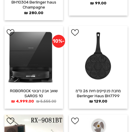
BH10304 Berlinger haus
₪
99.00
Champagne
₪
280.00
-10%
הוסף ל
הוסף ל
WISHLIST
WISHLIST
מחבת פנקייקים חיות 26 ס״מ
שואב אבק רובוטי ROBOROCK
SAROS 10
Berlinger Haus BH7799
המחיר
המחיר
₪
4,999.00
₪
5,555.00
₪
129.00
המקורי
הנוכחי
היה:
הוא:
99.00 ₪.
5,555.00 ₪.