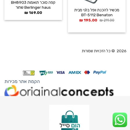
קפה סוכר תואמות BH8903
Berlinger haus שחור
מכשיר להכנת וופל בלגי מבית
₪
169.00
BT-5112 Benaton
המחיר
המחיר
₪
195.00
₪
211.00
המקורי
הנוכחי
היה:
הוא:
195.00 ₪.
211.00 ₪.
2026 © כל הזכויות שמורות
הקמת אתר מכירות