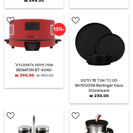
₪
544.00
-13%
הוסף ל
הוסף ל
WISHLIST
WISHLIST
אופה פיתות ולחמים גדול
BENATON BT-6040
המחיר
המחיר
₪
390.00
₪
450.00
המקורי
הנוכחי
סט כלי אוכל 18 חלקים
היה:
הוא:
BH10009A Berlinger haus
390.00 ₪.
450.00 ₪.
Stoneware
₪
230.00