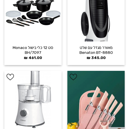
הוסף ל
הוסף ל
WISHLIST
WISHLIST
‏מאוורר מגדל עם שלט
סט 12 כלי בישול Monaco
BH/7097
Benaton BT-8880
₪
461.00
₪
345.00
הוסף ל
הוסף ל
WISHLIST
WISHLIST