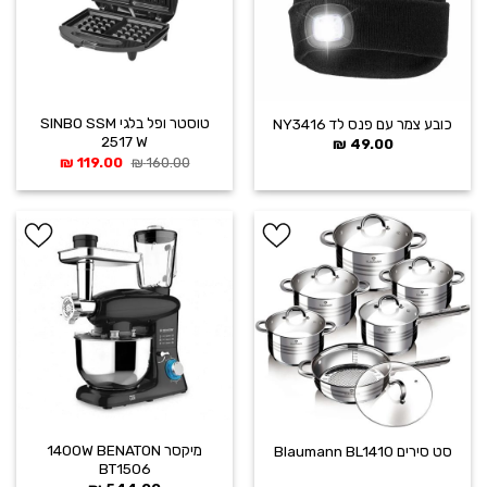
טוסטר ופל בלגי SINBO SSM
כובע צמר עם פנס לד NY3416
2517 W
₪
49.00
המחיר
המחיר
₪
119.00
₪
160.00
המקורי
הנוכחי
היה:
הוא:
119.00 ₪.
160.00 ₪.
הוסף ל
הוסף ל
WISHLIST
WISHLIST
מיקסר 1400W BENATON
סט סירים Blaumann BL1410
BT1506