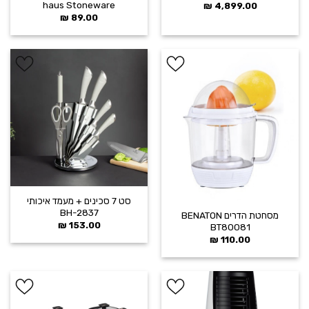
haus Stoneware
₪
4,899.00
₪
89.00
הוסף ל
הוסף ל
WISHLIST
WISHLIST
סט 7 סכינים + מעמד איכותי
BH-2837
מסחטת הדרים BENATON
₪
153.00
BT80081
₪
110.00