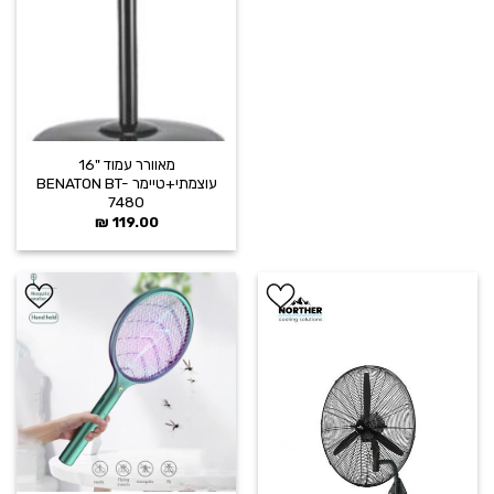
מאוורר עמוד "16
עוצמתי+טיימר BENATON BT-
7480
₪
119.00
הוסף ל
הוסף ל
WISHLIST
WISHLIST