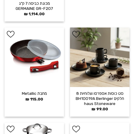
מכונת כביסה 7 ק”ג
GERMAINE GR-F207
₪
1,114.00
הוסף ל
הוסף ל
WISHLIST
WISHLIST
סט כוסות אספרסו וצלוחיות 8
מחבת Metallic
חלקים BH10019A Berlinger
₪
115.00
haus Stoneware
₪
99.00