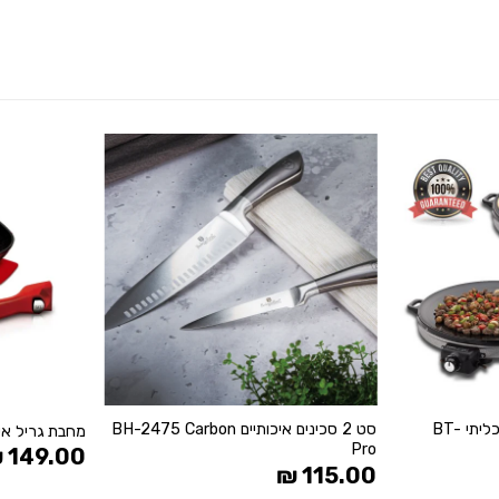
הוסף
הוסף
ל
ל
WISHLIST
WISHLIST
+
+
מכשיר לבישול ואפייה רב תכליתי BT-
סט 2 סכינים איכותיים BH-2475 Carbon
מחבת גריל איכותית 
Pro
₪
149.00
₪
115.00