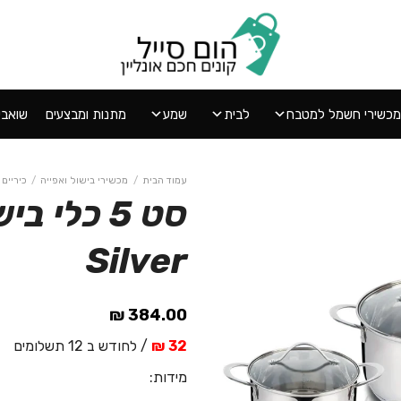
מכשירי חשמל למטבח
לבית
שמע
מתנות ומבצעים
שואבי אב
עמוד הבית
/
מכשירי בישול ואפייה
/
כיריים
Silver
הוסף
ל
WISHLIST
₪
384.00
32 ₪
/ לחודש ב 12 תשלומים
מידות: