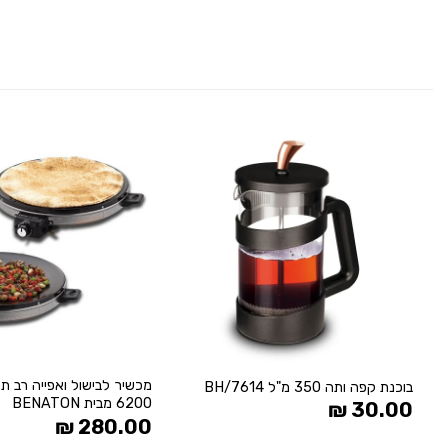
הוסף
ל
WISHLIST
+
בוכנת קפה ותה 350 מ"ל BH/7614
6200 מבית BENATON
₪
30.00
₪
280.00