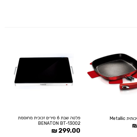
הוסף
הוסף
ל
ל
WISHLIST
WISHLIST
+
+
פלטה שבת 6 סירים זכוכית מחוסמת
Metallic
סט 6
BENATON BT-13002
0
₪
299.00