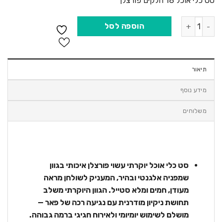
סט כלי אוכל 18 חלקים פורצלן
כמות של סט כלי אוכל 18 חלקים פורצלן BH10304 Berlinger haus Champagne
הוספה לסל
תיאור
מידע נוסף
משלוחים
סט כלי אוכל יוקרתי עשוי פורצלן איכותי בגוון
שמפניה אלגנטי ובהיר, המעניק לשולחן מראה
מעודן, חמים ומלא סטייל. הגוון היוקרתי משלב
תחושת ניקיון מודרנית עם נגיעה רכה של פאר —
מושלם לשימוש יומיומי ולאירוח חגיגי ברמה גבוהה.