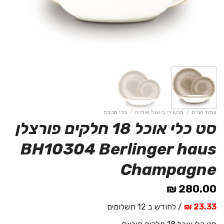
עמוד הבית
/
מכשירי בישול ואפייה
/
כלי מטבח
סט כלי אוכל 18 חלקים פורצלן
BH10304 Berlinger haus
Champagne
₪
280.00
23.33 ₪
/ לחודש ב 12 תשלומים