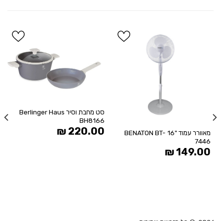
%
הוסף
הוסף
ל
ל
WISHLIST
WISHLIST
סט מחבת וסיר Berlinger Haus
BH8166
₪
220.00
מאוורר עמוד "16 BENATON BT-
7446
₪
149.00