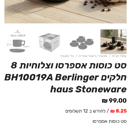
עמוד הבית
/
מכשירי בישול ואפייה
/
כלי מטבח
סט כוסות אספרסו וצלוחיות 8
חלקים BH10019A Berlinger
haus Stoneware
₪
99.00
8.25 ₪
/ לחודש ב 12 תשלומים
סט כוסות אספרסו