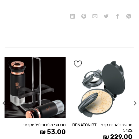
הוסף
הוסף
ל
ל
WISHLIST
WISHLIST
מכשיר להכנת קרפ BENATON BT –
סט זוגי מלח ופלפל יוקרתי
5122
₪
53.00
₪
229.00