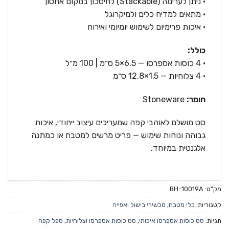
• ניתן לערימה (Stackable) לחיסכון במקום אחסון
• מתאים למדיח כלים ולמיקרוגל
• איכות פרימיום לשימוש יומיומי ואירוח
כולל:
• ‎4 כוסות אספרסו — ‎5×6.5 ס״מ | ‎100 מ״ל
• ‎4 צלוחיות — ‎12.8×1.5 ס״מ
חומר:
Stoneware
סט מושלם לאוהבי קפה שמעריכים עיצוב ייחודי, איכות
גבוהה ונוחות שימוש — פריט מרשים למטבח או כמתנה
אלגנטית במיוחד.
מק"ט:
BH-10019A
קטגוריות:
כלי מטבח
,
מכשירי בישול ואפייה
תגיות:
סט כוסות אספרסו איכותי
,
סט כוסות אספרסו וצלוחיות
,
ספל קפה