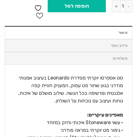
כמות של סט כוסות אספרסו וצלוחיות 8 חלקים BH10019A Berlinger haus Stoneware
הוספה לסל
תיאור
מידע נוסף
משלוחים
סט אספרסו יוקרתי מסדרת Leonardo בעיצוב אמנותי
מודרני בגוון שחור מט עמוק, המעניק חוויית קפה
אלגנטית ומרשימה בכל הגשה. שילוב מושלם של איכות,
נוחות ועיצוב עם נוכחות על השולחן.
מאפיינים עיקריים:
• עשוי Stoneware איכותי וחזק במיוחד
• גימור מט יוקרתי במראה מודרני