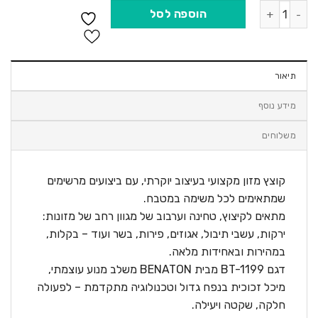
כמות של מעבד קוצץ מזון חשמלי זכוכית 3 ליטר BENATON דגם BT-1199
הוספה לסל
תיאור
מידע נוסף
משלוחים
קוצץ מזון מקצועי בעיצוב יוקרתי, עם ביצועים מרשימים
שמתאימים לכל משימה במטבח.
מתאים לקיצוץ, טחינה וערבוב של מגוון רחב של מזונות:
ירקות, עשבי תיבול, אגוזים, פירות, בשר ועוד – בקלות,
במהירות ובאחידות מלאה.
דגם BT-1199 מבית BENATON משלב מנוע עוצמתי,
מיכל זכוכית בנפח גדול וטכנולוגיה מתקדמת – לפעולה
חלקה, שקטה ויעילה.