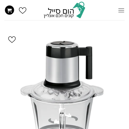
Ski
t
conten
הוסף
ל
WISHLIST