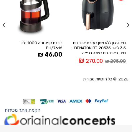
ל
ל
WISHLIST
WISHLIST
סיר טיגון ללא שמן בעזרת אוויר חם
בוכנת קפה ותה 1000 מ"ל
3.5 ליטר BENATON BT-20335 –
BH/7616
טיגון באוויר חם בצורה בריאה
₪
46.00
המחיר
המחיר
₪
270.00
₪
295.00
המקורי
הנוכחי
היה:
הוא:
270.00 ₪.
295.00 ₪.
2026 © כל הזכויות שמורות
הקמת אתר מכירות