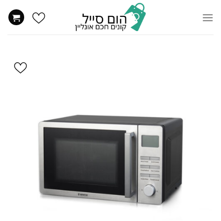
Ski
t
conten
הוסף
ל
WISHLIST