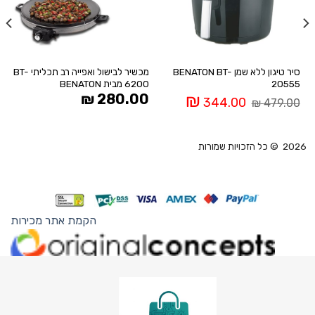
סיר טיגון ללא שמן BENATON BT-
מכשיר לבישול ואפייה רב תכליתי BT-
20555
6200 מבית BENATON
המחיר
המחיר
₪
280.00
₪
344.00
₪
479.00
המקורי
הנוכחי
היה:
הוא:
344.00 ₪.
479.00 ₪.
19
2026 © כל הזכויות שמורות
הקמת אתר מכירות