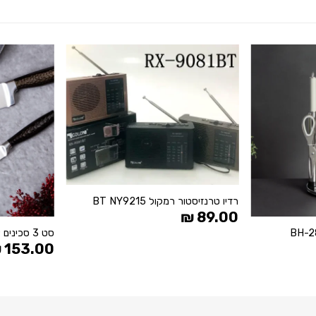
הוסף
הוסף
ל
ל
WISHLIST
WISHLIST
+
רדיו טרנזיסטור רמקול BT NY9215
+
₪
89.00
סט 3 סכינים איכותיים
₪
153.00