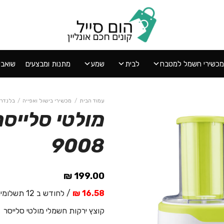
מכשירי חשמל למטבח
לבית
שמע
מתנות ומבצעים
שואבי אב
עמוד הבית
/
מכשירי בישול ואפייה
/
בלנדרי
9008
הוסף
ל
WISHLIST
₪
199.00
16.58 ₪
/ לחודש ב 12 תשלומים
קוצץ ירקות חשמלי מולטי סלייסר