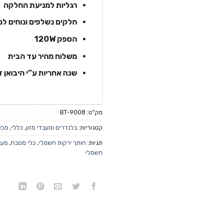
רגליות למניעת החלקה
חלקים נשלפים ונוחים לני
הספק 120W
משלוח מהיר עד הבית
שנה אחריות ע’’י היבואן
מק"ט:
BT-9008
קטגוריות:
בלנדרים ומעבדי מזון
,
כללי
,
מכשי
תגיות:
חותך ירקות חשמלי
,
כלי מטבח
,
מעב
חשמלי