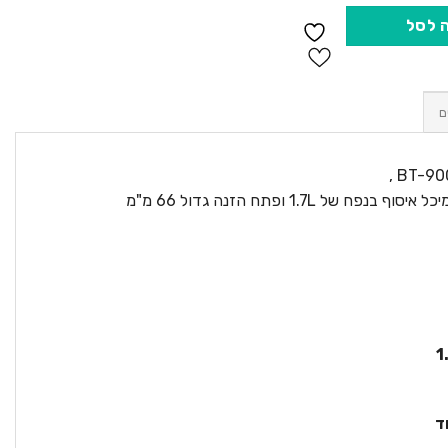
 לסל
ם
ד