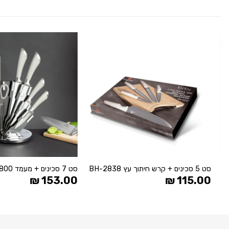
הוסף
ל
WISHLIST
+
סט 5 סכינים + קרש חיתוך עץ 2838-BH
סט 7 סכינים + מעמד BH-2800
₪
153.00
₪
115.00