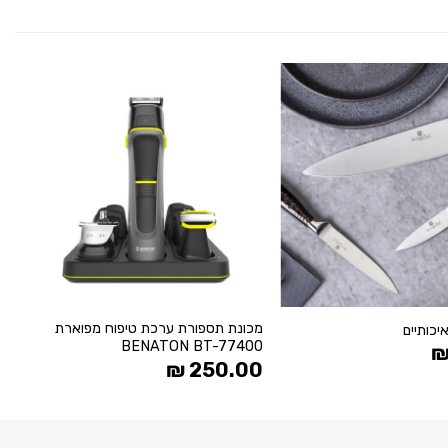
הוסף
הוסף
ל
ל
WISHLIST
WISHLIST
+
+
מכונת תספורת ערכת טיפוח מפוארת
סט 
BENATON BT-77400
0
₪
250.00