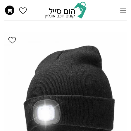
Ski
t
conten
הוסף
ל
WISHLIST