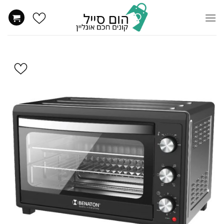
Ski
t
conten
הוסף
ל
WISHLIST