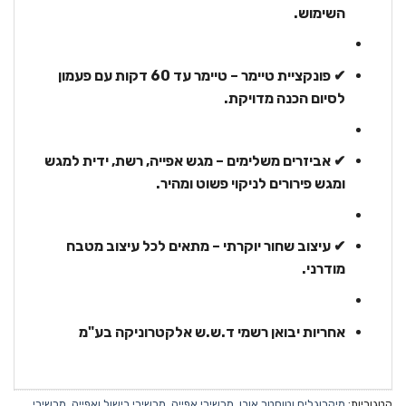
השימוש.
✔ פונקציית טיימר – טיימר עד 60 דקות עם פעמון
לסיום הכנה מדויקת.
✔ אביזרים משלימים – מגש אפייה, רשת, ידית למגש
ומגש פירורים לניקוי פשוט ומהיר.
✔ עיצוב שחור יוקרתי – מתאים לכל עיצוב מטבח
מודרני.
אחריות יבואן רשמי ד.ש.ש אלקטרוניקה בע"מ
קטגוריות:
מיקרוגלים וטוסטר אובן
,
מכשירי אפייה
,
מכשירי בישול ואפייה
,
מכשירי