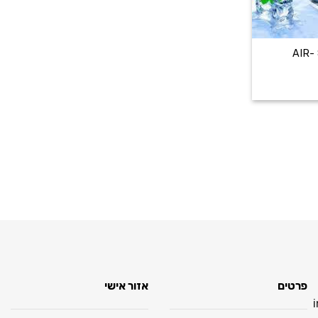
+
מצנן אוויר שולחני8441 -AIR
פרטים
אזור אישי