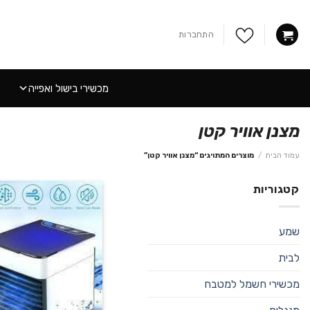
Ski
t
התחברות
conten
מכשירי בישול ואפייה
מצנן אוויר קטן
עמוד הבית
/
מוצרים המתויגים “מצנן אוויר קטן”
קטגוריות
שמע
לבית
מכשירי חשמל למטבח