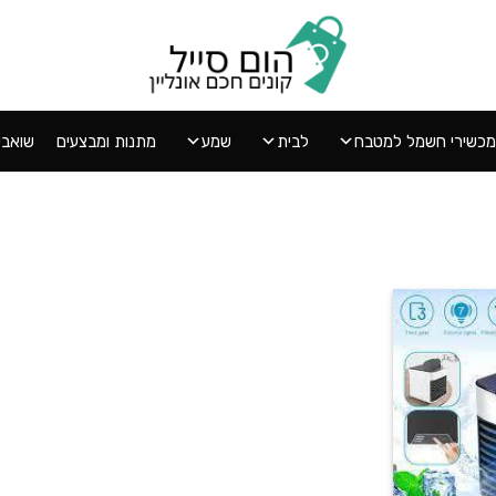
מכשירי חשמל למטבח
לבית
שמע
מתנות ומבצעים
שואבי אב
הוסף
ל
WISHLIST