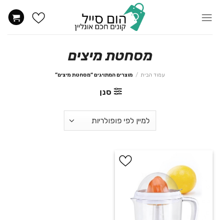
Ski
t
conten
מסחטת מיצים
עמוד הבית
/
מוצרים המתויגים “מסחטת מיצים”
סנן
הוסף
ל
WISHLIST