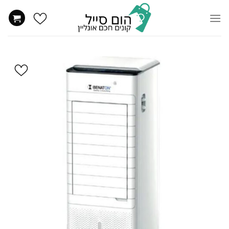
Ski
t
conten
הוסף
ל
WISHLIST