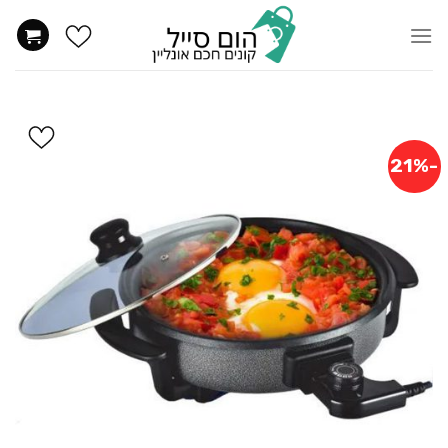
Ski
t
conten
-21%
הוסף
ל
WISHLIST