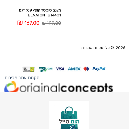
‏מצנם טוסטר קופץ ענק דגם
BENATON- BT4401
המחיר
המחיר
₪
167.00
₪
199.00
המקורי
הנוכחי
היה:
הוא:
167.00 ₪.
199.00 ₪.
2026 © כל הזכויות שמורות
הקמת אתר מכירות