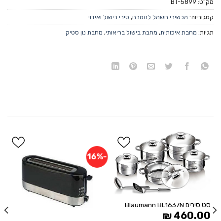
מק"ט:
BT-5899
קטגוריות:
מכשירי חשמל למטבח
,
סירי בישול ואידוי
תגיות:
מחבת איכותית
,
מחבת בישול בריאותי
,
מחבת נון סטיק
%
-16%
הוסף
הוסף
ל
ל
WISHLIST
WISHLIST
סט סירים Blaumann BL1637N
₪
460.00