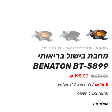
עמוד הבית
/
מכשירי חשמל למטבח
/
סירי בישול ואידוי
מחבת בישול בריאותי
BENATON BT-5899
המחיר
המחיר
₪
198.00
₪
250.00
המקורי
הנוכחי
16.5 ₪
/ לחודש ב 12 תשלומים
היה:
הוא:
198.00 ₪.
250.00 ₪.
מחבת בישול חשמלי
המלאי אזל