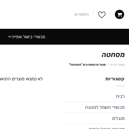
Ski
t
התחברות
conten
מכשירי בישול ואפייה
מסחטה
עמוד הבית
/
מוצרים המתויגים “מסחטה”
קטגוריות
לא נמצאו מוצרים התואמ
לבית
מכשירי חשמל למטבח
מנגלים