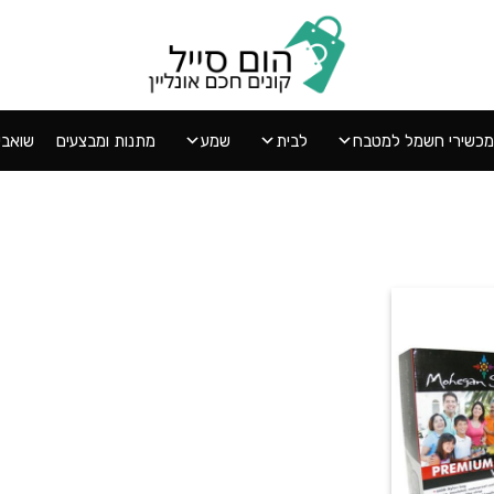
מכשירי חשמל למטבח
לבית
שמע
מתנות ומבצעים
שואבי אב
הוסף
ל
WISHLIST